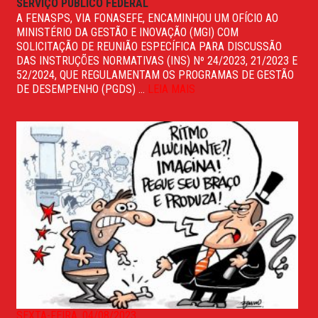
SERVIÇO PÚBLICO FEDERAL
A FENASPS, VIA FONASEFE, ENCAMINHOU UM OFÍCIO AO
MINISTÉRIO DA GESTÃO E INOVAÇÃO (MGI) COM
SOLICITAÇÃO DE REUNIÃO ESPECÍFICA PARA DISCUSSÃO
DAS INSTRUÇÕES NORMATIVAS (INS) Nº 24/2023, 21/2023 E
52/2024, QUE REGULAMENTAM OS PROGRAMAS DE GESTÃO
DE DESEMPENHO (PGDS) ...
LEIA MAIS
SEXTA-FEIRA, 04/08/2023