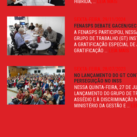
HÍBRIDA, ...
LEIA MAIS
SEXTA-FEIRA, 29/11/2024
FENASPS DEBATE GACEN/GECE
A FENASPS PARTICIPOU, NESS
GRUPO DE TRABALHO (GT) INS
A GRATIFICAÇÃO ESPECIAL DE
GRATIFICAÇÃO ...
LEIA MAIS
SEXTA-FEIRA, 28/07/2023
NO LANÇAMENTO DO GT CONT
PERSEGUIÇÃO NO INSS
NESSA QUINTA-FEIRA, 27 DE 
LANÇAMENTO DO GRUPO DE TR
ASSÉDIO E À DISCRIMINAÇÃO 
MINISTÉRIO DA GESTÃO E ...
LE