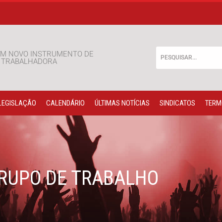
M NOVO INSTRUMENTO DE
E TRABALHADORA
LEGISLAÇÃO
CALENDÁRIO
ÚLTIMAS NOTÍCIAS
SINDICATOS
TERM
RUPO DE TRABALHO