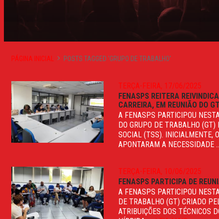
PÁGINA INICIAL
POSTS TAGGED 'GRUPO DE TRABALHO'
TERÇA-FEIRA, 17/06/2025
FENASPS REITERA REIVINDI
CARREIRA, EM REUNIÃO DO G
A FENASPS PARTICIPOU NESTA
DO GRUPO DE TRABALHO (GT) 
SOCIAL (TSS). INICIALMENTE
APONTARAM A NECESSIDADE ..
TERÇA-FEIRA, 10/06/2025
FENASPS PARTICIPA DE REUN
A FENASPS PARTICIPOU NESTA
DE TRABALHO (GT) CRIADO PE
ATRIBUIÇÕES DOS TÉCNICOS D