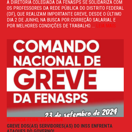
A DIRETORIA COLEGIADA DA FENASPS SE SOLIDARIZA COM
OS PROFESSORES DA REDE PÚBLICA DO DISTRITO FEDERAL
(DF), QUE REALIZAM IMPORTANTE GREVE, DESDE O ÚLTIMO
DIA 2 DE JUNHO, NA BUSCA POR CORREÇÃO SALARIAL E
POR MELHORES CONDIÇÕES DE TRABALHO. ...
LEIA MAIS
SEGUNDA-FEIRA, 23/09/2024
GREVE DOS(AS) SERVIDORES(AS) DO INSS ENFRENTA
ATAQUES DO GOVERNO!