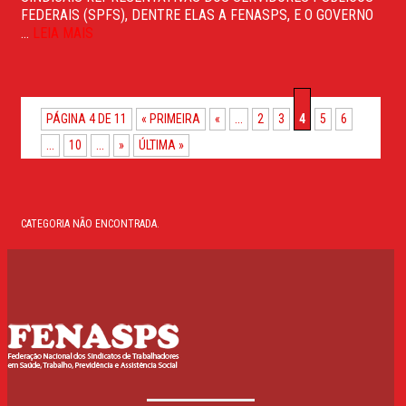
FEDERAIS (SPFS), DENTRE ELAS A FENASPS, E O GOVERNO
...
LEIA MAIS
PÁGINA 4 DE 11
« PRIMEIRA
«
...
2
3
4
5
6
...
10
...
»
ÚLTIMA »
CATEGORIA NÃO ENCONTRADA.