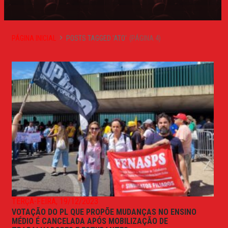
PÁGINA INICIAL
POSTS TAGGED 'ATO'
(PÁGINA 4)
TERÇA-FEIRA, 19/12/2023
VOTAÇÃO DO PL QUE PROPÕE MUDANÇAS NO ENSINO
MÉDIO É CANCELADA APÓS MOBILIZAÇÃO DE