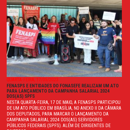
QUARTA-FEIRA, 17/05/2023
FENASPS E ENTIDADES DO FONASEFE REALIZAM UM ATO
PARA LANÇAMENTO DA CAMPANHA SALARIAL 2024
DOS(AS) SPFS
NESTA QUARTA-FEIRA, 17 DE MAIO, A FENASPS PARTICIPOU
DE UM ATO PÚBLICO EM BRASÍLIA, NO ANEXO II DA CÂMARA
DOS DEPUTADOS, PARA MARCAR O LANÇAMENTO DA
CAMPANHA SALARIAL 2024 DOS(AS) SERVIDORES
PÚBLICOS FEDERAIS (SPFS). ALÉM DE DIRIGENTES DE