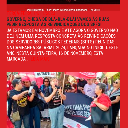
TERÇA-FEIRA, 14/11/2023
GOVERNO, CHEGA DE BLÁ-BLÁ-BLÁ! VAMOS ÀS RUAS
PEDIR RESPOSTA ÀS REIVINDICAÇÕES DOS SPFS!
JÁ ESTAMOS EM NOVEMBRO E ATÉ AGORA O GOVERNO NÃO
DEU NEM UMA RESPOSTA CONCRETA ÀS REIVINDICAÇÕES
DOS SERVIDORES PÚBLICOS FEDERAIS (SPFS) REUNIDAS
NA CAMPANHA SALARIAL 2024, LANÇADA NO INÍCIO DESTE
ANO. NESTA QUINTA-FEIRA, 16 DE NOVEMBRO, ESTÁ
MARCADA ...
LEIA MAIS