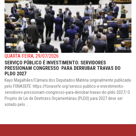
QUARTA-FEIRA, 29/07/2026
SERVIÇO PÚBLICO É INVESTIMENTO: SERVIDORES
PRESSIONAM CONGRESSO PARA DERRUBAR TRAVAS DO
PLDO 2027
Kayo Magalhães/Câmara dos Deputados Matéria originalmente publicada
pelo FONASEFE: https://fonasefe.org/servico-publico-e-investimento-
servidores-pressionam-congresso-para-derrubar-travas-do-pldo-2027/ O
Projeto de Lei de Diretrizes Orçamentárias (PLDO) para 2027 deve ser
votado pelo ...