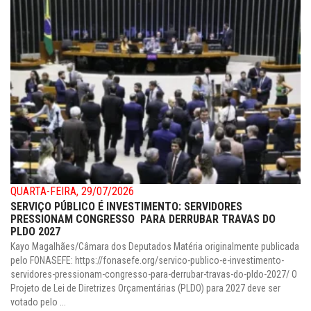
QUARTA-FEIRA, 29/07/2026
SERVIÇO PÚBLICO É INVESTIMENTO: SERVIDORES
PRESSIONAM CONGRESSO PARA DERRUBAR TRAVAS DO
PLDO 2027
Kayo Magalhães/Câmara dos Deputados Matéria originalmente publicada
pelo FONASEFE: https://fonasefe.org/servico-publico-e-investimento-
servidores-pressionam-congresso-para-derrubar-travas-do-pldo-2027/ O
Projeto de Lei de Diretrizes Orçamentárias (PLDO) para 2027 deve ser
votado pelo ...