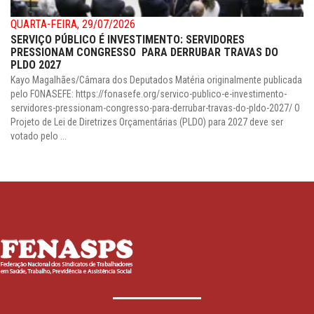
QUARTA-FEIRA, 29/07/2026
SERVIÇO PÚBLICO É INVESTIMENTO: SERVIDORES
PRESSIONAM CONGRESSO PARA DERRUBAR TRAVAS DO
PLDO 2027
Kayo Magalhães/Câmara dos Deputados Matéria originalmente publicada
pelo FONASEFE: https://fonasefe.org/servico-publico-e-investimento-
servidores-pressionam-congresso-para-derrubar-travas-do-pldo-2027/ O
Projeto de Lei de Diretrizes Orçamentárias (PLDO) para 2027 deve ser
votado pelo ...