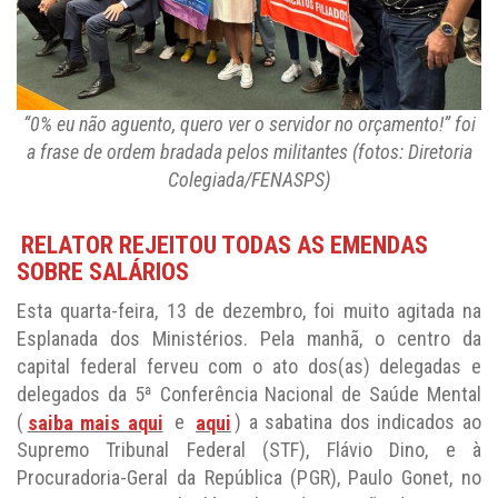
“0% eu não aguento, quero ver o servidor no orçamento!” foi
a frase de ordem bradada pelos militantes (fotos: Diretoria
Colegiada/FENASPS)
RELATOR REJEITOU TODAS AS EMENDAS
SOBRE SALÁRIOS
Esta quarta-feira, 13 de dezembro, foi muito agitada na
Esplanada dos Ministérios. Pela manhã, o centro da
capital federal ferveu com o ato dos(as) delegadas e
delegados da 5ª Conferência Nacional de Saúde Mental
(
saiba mais aqui
e
aqui
) a sabatina dos indicados ao
Supremo Tribunal Federal (STF), Flávio Dino, e à
Procuradoria-Geral da República (PGR), Paulo Gonet, no