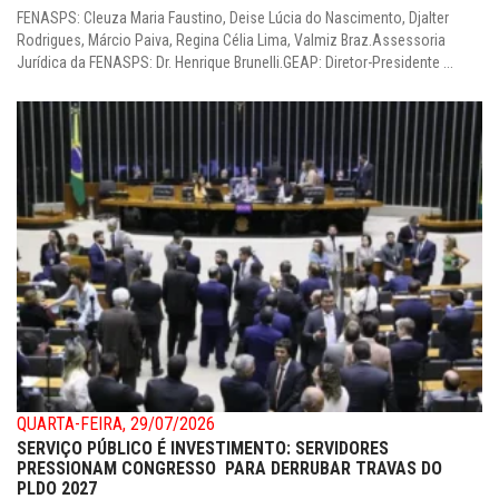
FENASPS: Cleuza Maria Faustino, Deise Lúcia do Nascimento, Djalter
Rodrigues, Márcio Paiva, Regina Célia Lima, Valmiz Braz.Assessoria
Jurídica da FENASPS: Dr. Henrique Brunelli.GEAP: Diretor-Presidente ...
QUARTA-FEIRA, 29/07/2026
SERVIÇO PÚBLICO É INVESTIMENTO: SERVIDORES
PRESSIONAM CONGRESSO PARA DERRUBAR TRAVAS DO
PLDO 2027