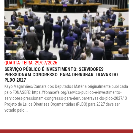
QUARTA-FEIRA, 29/07/2026
SERVIÇO PÚBLICO É INVESTIMENTO: SERVIDORES
PRESSIONAM CONGRESSO PARA DERRUBAR TRAVAS DO
PLDO 2027
Kayo Magalhães/Câmara dos Deputados Matéria originalmente publicada
pelo FONASEFE: https://fonasefe.org/servico-publico-e-investimento-
servidores-pressionam-congresso-para-derrubar-travas-do-pldo-2027/ O
Projeto de Lei de Diretrizes Orçamentárias (PLDO) para 2027 deve ser
votado pelo ...