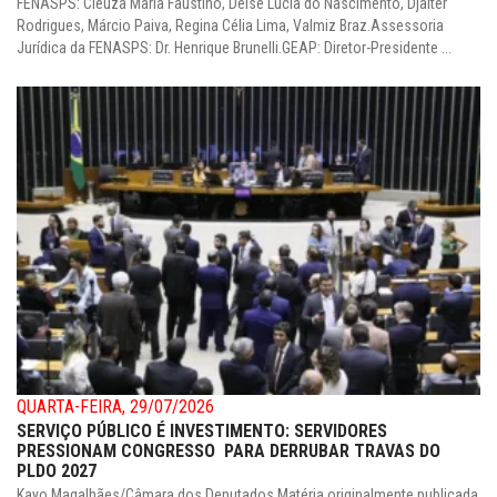
FENASPS: Cleuza Maria Faustino, Deise Lúcia do Nascimento, Djalter
Rodrigues, Márcio Paiva, Regina Célia Lima, Valmiz Braz.Assessoria
Jurídica da FENASPS: Dr. Henrique Brunelli.GEAP: Diretor-Presidente ...
QUARTA-FEIRA, 29/07/2026
SERVIÇO PÚBLICO É INVESTIMENTO: SERVIDORES
PRESSIONAM CONGRESSO PARA DERRUBAR TRAVAS DO
PLDO 2027
Kayo Magalhães/Câmara dos Deputados Matéria originalmente publicada