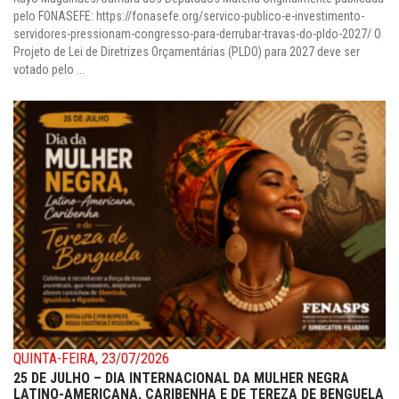
pelo FONASEFE: https://fonasefe.org/servico-publico-e-investimento-
servidores-pressionam-congresso-para-derrubar-travas-do-pldo-2027/ O
Projeto de Lei de Diretrizes Orçamentárias (PLDO) para 2027 deve ser
votado pelo ...
QUINTA-FEIRA, 23/07/2026
25 DE JULHO – DIA INTERNACIONAL DA MULHER NEGRA
LATINO-AMERICANA, CARIBENHA E DE TEREZA DE BENGUELA