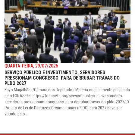
QUARTA-FEIRA, 29/07/2026
SERVIÇO PÚBLICO É INVESTIMENTO: SERVIDORES
PRESSIONAM CONGRESSO PARA DERRUBAR TRAVAS DO
PLDO 2027
Kayo Magalhães/Câmara dos Deputados Matéria originalmente publicada
pelo FONASEFE: https://fonasefe.org/servico-publico-e-investimento-
servidores-pressionam-congresso-para-derrubar-travas-do-pldo-2027/ O
Projeto de Lei de Diretrizes Orçamentárias (PLDO) para 2027 deve ser
votado pelo ...