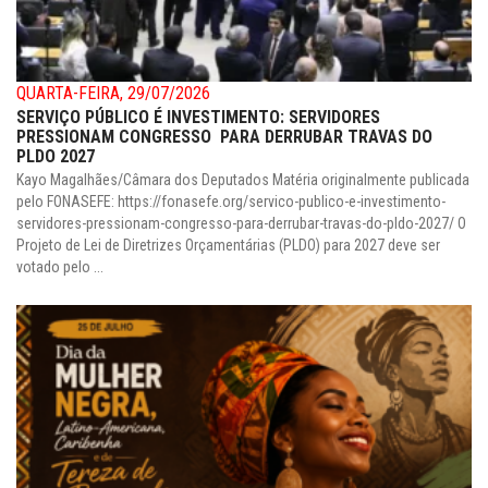
QUARTA-FEIRA, 29/07/2026
SERVIÇO PÚBLICO É INVESTIMENTO: SERVIDORES
PRESSIONAM CONGRESSO PARA DERRUBAR TRAVAS DO
PLDO 2027
Kayo Magalhães/Câmara dos Deputados Matéria originalmente publicada
pelo FONASEFE: https://fonasefe.org/servico-publico-e-investimento-
servidores-pressionam-congresso-para-derrubar-travas-do-pldo-2027/ O
Projeto de Lei de Diretrizes Orçamentárias (PLDO) para 2027 deve ser
votado pelo ...