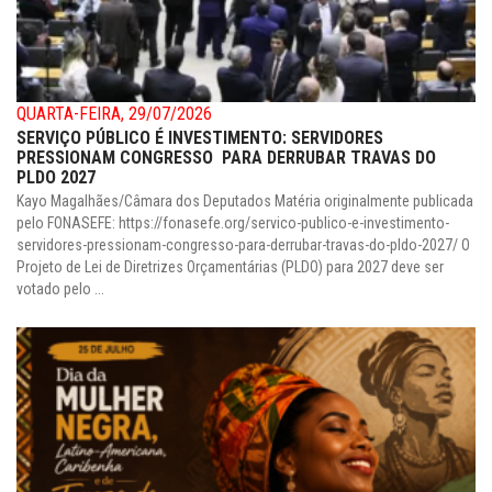
QUARTA-FEIRA, 29/07/2026
SERVIÇO PÚBLICO É INVESTIMENTO: SERVIDORES
PRESSIONAM CONGRESSO PARA DERRUBAR TRAVAS DO
PLDO 2027
Kayo Magalhães/Câmara dos Deputados Matéria originalmente publicada
pelo FONASEFE: https://fonasefe.org/servico-publico-e-investimento-
servidores-pressionam-congresso-para-derrubar-travas-do-pldo-2027/ O
Projeto de Lei de Diretrizes Orçamentárias (PLDO) para 2027 deve ser
votado pelo ...