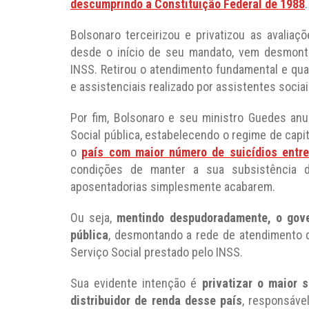
descumprindo a Constituição Federal de 1988
.
Bolsonaro terceirizou e privatizou as avalia
desde o início de seu mandato, vem desmontan
INSS. Retirou o atendimento fundamental e qual
e assistenciais realizado por assistentes socia
Por fim, Bolsonaro e seu ministro Guedes anu
Social pública, estabelecendo o regime de capi
o
país com maior número de suicídios entr
condições de manter a sua subsistência d
aposentadorias simplesmente acabarem.
Ou seja,
mentindo despudoradamente, o gove
pública
, desmontando a rede de atendimento do
Serviço Social prestado pelo INSS.
Sua evidente intenção é
privatizar o maior 
distribuidor de renda desse país
, responsáve