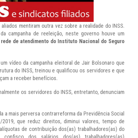
 aliados mentiram outra vez sobre a realidade do INSS.
a da campanha de reeleição, neste governo houve um
 rede de atendimento do Instituto Nacional do Seguro
, um vídeo da campanha eleitoral de Jair Bolsonaro que
trutura do INSS, treinou e qualificou os servidores e que
çam a receber benefícios.
almente os servidores do INSS, entretanto, denunciam
a a mais perversa contrarreforma da Previdência Social
2019, que reduz direitos, diminui valores, tempo de
alíquotas de contribuição dos(as) trabalhadores(as) do
 confisco dos salários dos(as) trabalhadores(as)