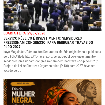
QUARTA-FEIRA, 29/07/2026
SERVIÇO PÚBLICO É INVESTIMENTO: SERVIDORES
PRESSIONAM CONGRESSO PARA DERRUBAR TRAVAS DO
PLDO 2027
Kayo Magalhães/Câmara dos Deputados Matéria originalmente publicada
pelo FONASEFE: https://fonasefe.org/servico-publico-e-investimento-
servidores-pressionam-congresso-para-derrubar-travas-do-pldo-2027/ O
Projeto de Lei de Diretrizes Orçamentárias (PLDO) para 2027 deve ser
votado pelo ...