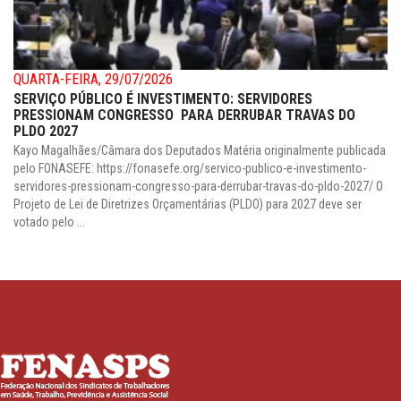
QUARTA-FEIRA, 29/07/2026
SERVIÇO PÚBLICO É INVESTIMENTO: SERVIDORES
PRESSIONAM CONGRESSO PARA DERRUBAR TRAVAS DO
PLDO 2027
Kayo Magalhães/Câmara dos Deputados Matéria originalmente publicada
pelo FONASEFE: https://fonasefe.org/servico-publico-e-investimento-
servidores-pressionam-congresso-para-derrubar-travas-do-pldo-2027/ O
Projeto de Lei de Diretrizes Orçamentárias (PLDO) para 2027 deve ser
votado pelo ...