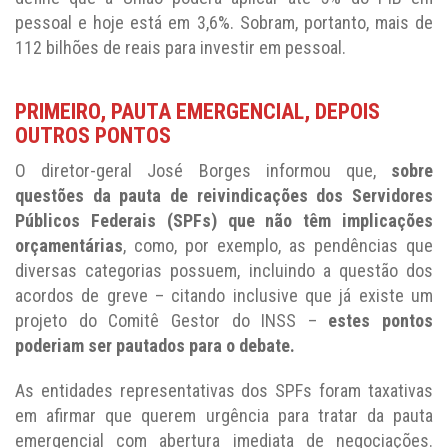
pessoal e hoje está em 3,6%. Sobram, portanto, mais de
112 bilhões de reais para investir em pessoal.
PRIMEIRO, PAUTA EMERGENCIAL, DEPOIS
OUTROS PONTOS
O diretor-geral José Borges informou que,
sobre
quest
ões
da pauta
de reivindicações dos
Servidores
Públicos Federais (
SPFs
)
que
não t
ê
m implicações
orçament
á
rias
, como, por exemplo, as pendências que
diversas categorias possuem, incluindo a questão dos
acordos de greve – citando inclusive que já existe um
projeto do Comitê Gestor do INSS –
estes pontos
poderia
m
ser pautado
s
para
o
debate.
As entidades representativas dos SPFs foram taxativas
em afirmar que querem urgência para tratar da pauta
emergencial com abertura imediata de negociações.