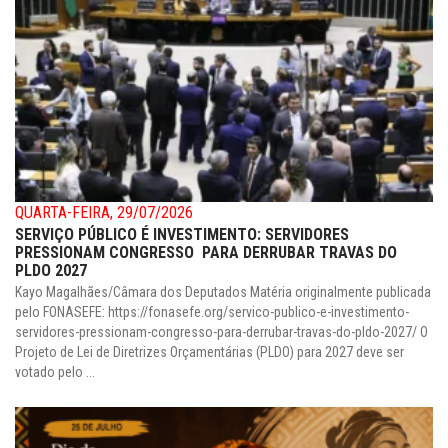
QUARTA-FEIRA, 29/07/2026
SERVIÇO PÚBLICO É INVESTIMENTO: SERVIDORES
PRESSIONAM CONGRESSO PARA DERRUBAR TRAVAS DO
PLDO 2027
Kayo Magalhães/Câmara dos Deputados Matéria originalmente publicada
pelo FONASEFE: https://fonasefe.org/servico-publico-e-investimento-
servidores-pressionam-congresso-para-derrubar-travas-do-pldo-2027/ O
Projeto de Lei de Diretrizes Orçamentárias (PLDO) para 2027 deve ser
votado pelo ...