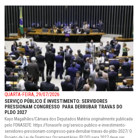
QUARTA-FEIRA, 29/07/2026
SERVIÇO PÚBLICO É INVESTIMENTO: SERVIDORES
PRESSIONAM CONGRESSO PARA DERRUBAR TRAVAS DO
PLDO 2027
Kayo Magalhães/Câmara dos Deputados Matéria originalmente publicada
pelo FONASEFE: https://fonasefe.org/servico-publico-e-investimento-
servidores-pressionam-congresso-para-derrubar-travas-do-pldo-2027/ O
Projeto de Lei de Diretrizes Orçamentárias (PLDO) para 2027 deve ser