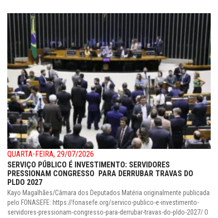
QUARTA-FEIRA, 29/07/2026
SERVIÇO PÚBLICO É INVESTIMENTO: SERVIDORES
PRESSIONAM CONGRESSO PARA DERRUBAR TRAVAS DO
PLDO 2027
Kayo Magalhães/Câmara dos Deputados Matéria originalmente publicada
pelo FONASEFE: https://fonasefe.org/servico-publico-e-investimento-
servidores-pressionam-congresso-para-derrubar-travas-do-pldo-2027/ O