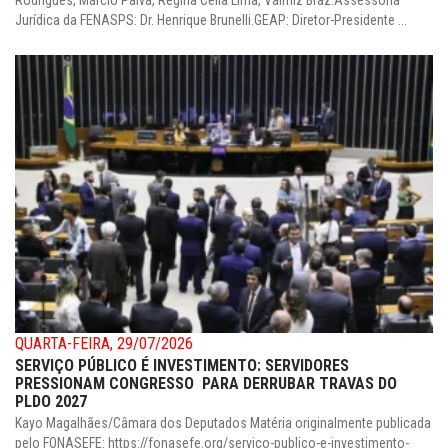
Jurídica da FENASPS: Dr. Henrique Brunelli.GEAP: Diretor-Presidente ...
QUARTA-FEIRA, 29/07/2026
SERVIÇO PÚBLICO É INVESTIMENTO: SERVIDORES
PRESSIONAM CONGRESSO PARA DERRUBAR TRAVAS DO
PLDO 2027
Kayo Magalhães/Câmara dos Deputados Matéria originalmente publicada
pelo FONASEFE: https://fonasefe.org/servico-publico-e-investimento-