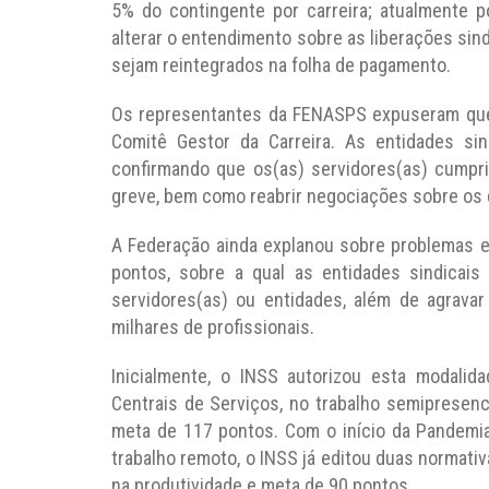
5% do contingente por carreira; atualmente 
alterar o entendimento sobre as liberações sind
sejam reintegrados na folha de pagamento.
Os representantes da FENASPS expuseram que
Comitê Gestor da Carreira. As entidades sind
confirmando que os(as) servidores(as) cumpr
greve, bem como reabrir negociações sobre os 
A Federação ainda explanou sobre problemas en
pontos, sobre a qual as entidades sindica
servidores(as) ou entidades, além de agrava
milhares de profissionais.
Inicialmente, o INSS autorizou esta modali
Centrais de Serviços, no trabalho semipresenc
meta de 117 pontos. Com o início da Pandemia
trabalho remoto, o INSS já editou duas normativ
na produtividade e meta de 90 pontos.