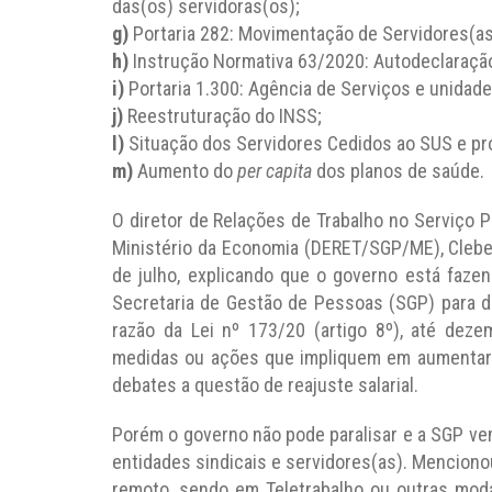
das(os) servidoras(os);
g)
Portaria 282: Movimentação de Servidores(as
h)
Instrução Normativa 63/2020: Autodeclaraçã
i)
Portaria 1.300: Agência de Serviços e unidade
j)
Reestruturação do INSS;
l)
Situação dos Servidores Cedidos ao SUS e pro
m)
Aumento do
per capita
dos planos de saúde.
O diretor de Relações de Trabalho no Serviço P
Ministério da Economia (DERET/SGP/ME), Cleber I
de julho, explicando que o governo está faz
Secretaria de Gestão de Pessoas (SGP) para 
razão da Lei nº 173/20 (artigo 8º), até dez
medidas ou ações que impliquem em aumentar 
debates a questão de reajuste salarial.
Porém o governo não pode paralisar e a SGP ve
entidades sindicais e servidores(as). Mencion
remoto, sendo em Teletrabalho ou outras moda