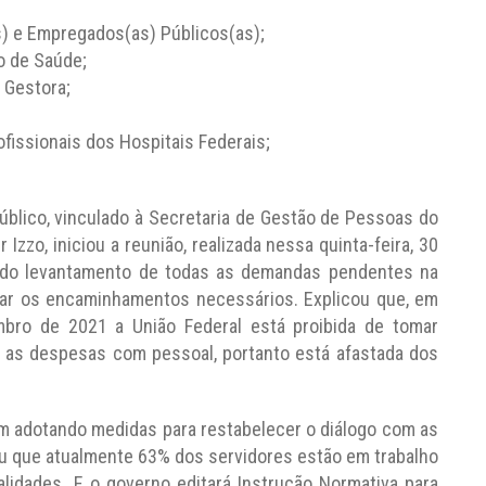
) e Empregados(as) Públicos(as);
o de Saúde;
 Gestora;
fissionais dos Hospitais Federais;
úblico, vinculado à Secretaria de Gestão de Pessoas do
zzo, iniciou a reunião, realizada nessa quinta-feira, 30
endo levantamento de todas as demandas pendentes na
dar os encaminhamentos necessários. Explicou que, em
embro de 2021 a União Federal está proibida de tomar
as despesas com pessoal, portanto está afastada dos
m adotando medidas para restabelecer o diálogo com as
ou que atualmente 63% dos servidores estão em trabalho
lidades. E o governo editará Instrução Normativa para