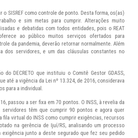
r o SISREF como controle de ponto. Desta forma, os(as)
trabalho e sim metas para cumprir. Alterações muito
isadas e debatidas com todos entidades, pois o REAT
ferece ao público muitos serviços ofertados para
trole da pandemia, deverão retornar normalmente. Além
ca dos servidores, e um das cláusulas constantes no
ão do DECRETO que instituiu o Comitê Gestor GDASS,
que até a vigência da Lei nº 13.324, de 2016, considerava
s para a individual.
6, passou a ser fixa em 70 pontos. O INSS, à revelia da
as) servidores têm que cumprir 90 pontos e agora quer
na fila virtual do INSS como cumprir exigências, recursos
lotado na gerência de Ijuí/RS, analisando um processo
exigência junto a deste segurado que fez seu pedido