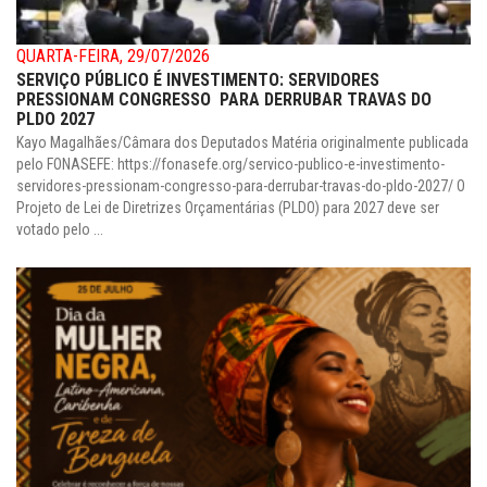
QUARTA-FEIRA, 29/07/2026
SERVIÇO PÚBLICO É INVESTIMENTO: SERVIDORES
PRESSIONAM CONGRESSO PARA DERRUBAR TRAVAS DO
PLDO 2027
Kayo Magalhães/Câmara dos Deputados Matéria originalmente publicada
pelo FONASEFE: https://fonasefe.org/servico-publico-e-investimento-
servidores-pressionam-congresso-para-derrubar-travas-do-pldo-2027/ O
Projeto de Lei de Diretrizes Orçamentárias (PLDO) para 2027 deve ser
votado pelo ...