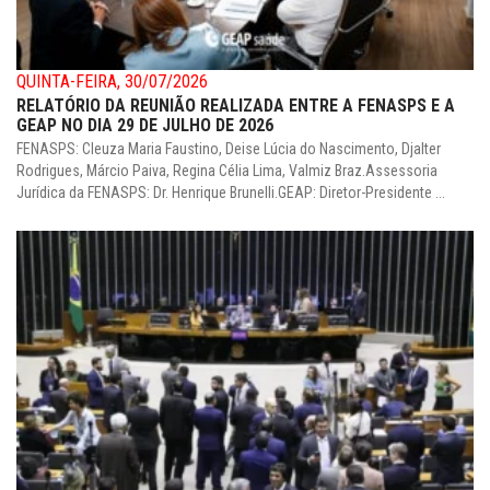
QUINTA-FEIRA, 30/07/2026
RELATÓRIO DA REUNIÃO REALIZADA ENTRE A FENASPS E A
GEAP NO DIA 29 DE JULHO DE 2026
FENASPS: Cleuza Maria Faustino, Deise Lúcia do Nascimento, Djalter
Rodrigues, Márcio Paiva, Regina Célia Lima, Valmiz Braz.Assessoria
Jurídica da FENASPS: Dr. Henrique Brunelli.GEAP: Diretor-Presidente ...