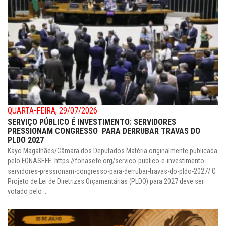
QUARTA-FEIRA, 29/07/2026
SERVIÇO PÚBLICO É INVESTIMENTO: SERVIDORES
PRESSIONAM CONGRESSO PARA DERRUBAR TRAVAS DO
PLDO 2027
Kayo Magalhães/Câmara dos Deputados Matéria originalmente publicada
pelo FONASEFE: https://fonasefe.org/servico-publico-e-investimento-
servidores-pressionam-congresso-para-derrubar-travas-do-pldo-2027/ O
Projeto de Lei de Diretrizes Orçamentárias (PLDO) para 2027 deve ser
votado pelo ...