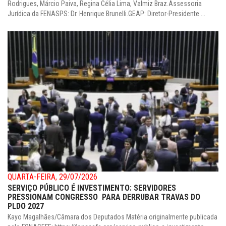
Rodrigues, Márcio Paiva, Regina Célia Lima, Valmiz Braz.Assessoria
Jurídica da FENASPS: Dr. Henrique Brunelli.GEAP: Diretor-Presidente ...
QUARTA-FEIRA, 29/07/2026
SERVIÇO PÚBLICO É INVESTIMENTO: SERVIDORES
PRESSIONAM CONGRESSO PARA DERRUBAR TRAVAS DO
PLDO 2027
Kayo Magalhães/Câmara dos Deputados Matéria originalmente publicada