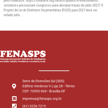
pelo FONASEFE: https://fonasefe.org/servico-publico-e-investimento-
servidores-pressionam-congresso-para-derrubar-travas-do-pldo-2027/ O
Projeto de Lei de Diretrizes Orçamentárias (PLDO) para 2027 deve ser
votado pelo ...
Setor de Diversões Sul (SDS)
Edifício Venâncio V Loja 28 • Térreo
CEP: 70393-904 • Brasília-DF
imprensa@fenasps.org.br
(61) 3226-7215