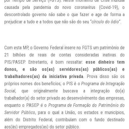
por Tempo de Serviço (FGTS). Neste momento de crise mundial
causada pela pandemia do novo coronavírus (Covid-19), o
descontrolado governo não sabe o que fazer e age de forma a
prejudicar a tudo e a todos que não são do seu “
círculo do ódio
“.
Com esta MP, o Governo Federal insere no FGTS um patrimônio de
21 bilhões de reais de contas consideradas inativas do
PIS/PASEP. Entretanto, é bom ressaltar:
esse dinheiro tem
donos, e são os(as) servidores(as) públicos(as) e
trabalhadores(as) da iniciativa privada
. Prova disso são os
próprios nomes dos benefícios; o PIS é o
Programa de Integração
Social
, que originalmente buscava a integração do(a)
trabalhador(a) do setor privado ao desenvolvimento das empresas,
enquanto o PASEP é o
Programa de Formação do Patrimônio do
Servidor Público
, para o qual a União, os estados e municípios,
além do Distrito Federal, contribuíam com o fundo destinado
aos(às) empregados(as) do setor público.