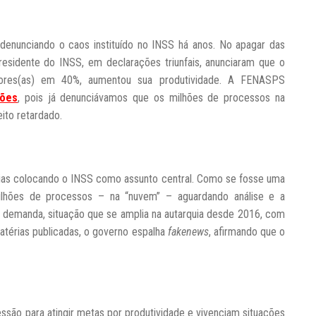
enunciando o caos instituído no INSS há anos. No apagar das
esidente do INSS, em declarações triunfais, anunciaram que o
ores(as) em 40%, aumentou sua produtividade. A FENASPS
ções
, pois já denunciávamos que os milhões de processos na
ito retardado.
dias colocando o INSS como assunto central. Como se fosse uma
milhões de processos – na “nuvem” – aguardando análise e a
a demanda, situação que se amplia na autarquia desde 2016, com
térias publicadas, o governo espalha
fakenews
, afirmando que o
essão para atingir metas por produtividade e vivenciam situações