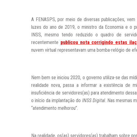
A FENASPS, por meio de diversas publicações, vem d
luzes do ano de 2019, o ministro da Economia e o pr
INSS, mesmo tendo reduzido o quadro de servid
recentemente
publicou nota corrigindo estas ila
nuvem virtual representavam uma bomba-relógio de efe
Nem bem se iniciou 2020, o governo utiliza-se das mí
realidade nova, passa a informar a existência de 
insuficiência de servidores(as) para atendimento dess
o início da implantação do
INSS Digital
. Nas mesmas ma
“atendimento melhorou”.
Na realidade, os(as) servidores(as) trabalham sobre pr