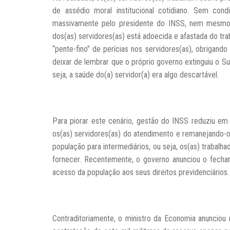
de assédio moral institucional cotidiano. Sem cond
massivamente pelo presidente do INSS, nem mesmos
dos(as) servidores(as) está adoecida e afastada do tra
“pente-fino” de perícias nos servidores(as), obrigan
deixar de lembrar que o próprio governo extinguiu o S
seja, a saúde do(a) servidor(a) era algo descartável.
Para piorar este cenário, gestão do INSS reduziu em
os(as) servidores(as) do atendimento e remanejando-os
população para intermediários, ou seja, os(as) trabal
fornecer. Recentemente, o governo anunciou o fecha
acesso da população aos seus direitos previdenciários.
Contraditoriamente, o ministro da Economia anunciou n