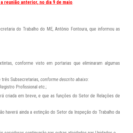
 reunião anterior, no dia 9 de maio
.
cretaria do Trabalho do ME, Antônio Fontoura, que informou as
tintas, conforme visto em portarias que eliminaram algumas
e três Subsecretarias,
conforme descrito abaixo
:
egistro Profissional etc.;
erá criada em breve, e que as funções do Setor de Relações de
ão haverá ainda a extinção do Setor da Inspeção do Trabalho da
s servidores continuarão nas outras atividades nas Unidades e