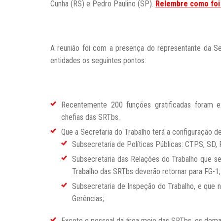
Cunha (RS) e Pedro Paulino (SP).
Relembre como foi a
A reunião foi com a presença do representante da Se
entidades os seguintes pontos:
Recentemente 200 funções gratificadas foram ex
chefias das SRTbs.
Que a Secretaria do Trabalho terá a configuração d
Subsecretaria de Políticas Públicas: CTPS, SD, R
Subsecretaria das Relações do Trabalho que s
Trabalho das SRTbs deverão retornar para FG-1;
Subsecretaria de Inspeção do Trabalho, e que n
Gerências;
Exceto o pessoal da área meio das SRTbs, os demai