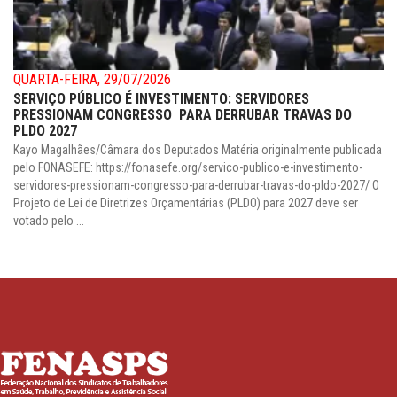
QUARTA-FEIRA, 29/07/2026
SERVIÇO PÚBLICO É INVESTIMENTO: SERVIDORES
PRESSIONAM CONGRESSO PARA DERRUBAR TRAVAS DO
PLDO 2027
Kayo Magalhães/Câmara dos Deputados Matéria originalmente publicada
pelo FONASEFE: https://fonasefe.org/servico-publico-e-investimento-
servidores-pressionam-congresso-para-derrubar-travas-do-pldo-2027/ O
Projeto de Lei de Diretrizes Orçamentárias (PLDO) para 2027 deve ser
votado pelo ...