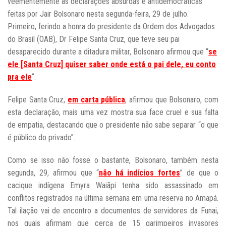
veementemente as declarações absurdas e antidemocráticas
feitas por Jair Bolsonaro nesta segunda-feira, 29 de julho.
Primeiro, ferindo a honra do presidente da Ordem dos Advogados
do Brasil (OAB), Dr Felipe Santa Cruz, que teve seu pai
desaparecido durante a ditadura militar, Bolsonaro afirmou que “
se
ele [Santa Cruz] quiser saber onde está o pai dele, eu conto
pra ele
“.
Felipe Santa Cruz,
em carta pública
, afirmou que Bolsonaro, com
esta declaração, mais uma vez mostra sua face cruel e sua falta
de empatia, destacando que o presidente não sabe separar “o que
é público do privado”.
Como se isso não fosse o bastante, Bolsonaro, também nesta
segunda, 29, afirmou que “
não há indícios fortes
” de que o
cacique indígena Emyra Waiãpi tenha sido assassinado em
conflitos registrados na última semana em uma reserva no Amapá.
Tal ilação vai de encontro a documentos de servidores da Funai,
nos quais afirmam que cerca de 15 garimpeiros invasores