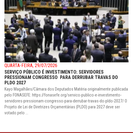
QUARTA-FEIRA, 29/07/2026
SERVIÇO PÚBLICO É INVESTIMENTO: SERVIDORES
PRESSIONAM CONGRESSO PARA DERRUBAR TRAVAS DO
PLDO 2027
Kayo Magalhães/Câmara dos Deputados Matéria originalmente publicada
pelo FONASEFE: https://fonasefe.org/servico-publico-e-investimento-
servidores-pressionam-congresso-para-derrubar-travas-do-pldo-2027/ O
Projeto de Lei de Diretrizes Orçamentárias (PLDO) para 2027 deve ser
votado pelo ...