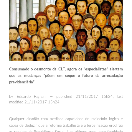
Consumado o desmonte da CLT, agora os “especialistas” alertam
que as mudanças “põem em xeque o futuro da arrecadação
previdenciária”
by Eduardo Fagnani — published 21/11/2017 15h24, last
modified 21/11/2017 15h24
Qualquer cidadão com mediana capacidade de raciocínio lógico é
capaz de deduzir que a reforma trabalhista e a terceirização erodirão
as receitas da Previdência Social. Nos últimos anos, essa faculdade