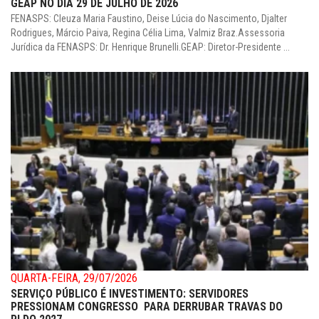
GEAP NO DIA 29 DE JULHO DE 2026
FENASPS: Cleuza Maria Faustino, Deise Lúcia do Nascimento, Djalter
Rodrigues, Márcio Paiva, Regina Célia Lima, Valmiz Braz.Assessoria
Jurídica da FENASPS: Dr. Henrique Brunelli.GEAP: Diretor-Presidente ...
QUARTA-FEIRA, 29/07/2026
SERVIÇO PÚBLICO É INVESTIMENTO: SERVIDORES
PRESSIONAM CONGRESSO PARA DERRUBAR TRAVAS DO