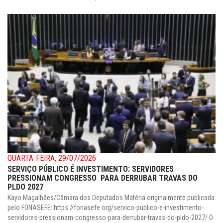
QUARTA-FEIRA, 29/07/2026
SERVIÇO PÚBLICO É INVESTIMENTO: SERVIDORES
PRESSIONAM CONGRESSO PARA DERRUBAR TRAVAS DO
PLDO 2027
Kayo Magalhães/Câmara dos Deputados Matéria originalmente publicada
pelo FONASEFE: https://fonasefe.org/servico-publico-e-investimento-
servidores-pressionam-congresso-para-derrubar-travas-do-pldo-2027/ O