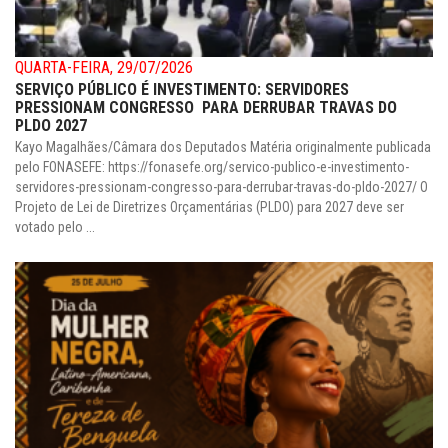
QUARTA-FEIRA, 29/07/2026
SERVIÇO PÚBLICO É INVESTIMENTO: SERVIDORES
PRESSIONAM CONGRESSO PARA DERRUBAR TRAVAS DO
PLDO 2027
Kayo Magalhães/Câmara dos Deputados Matéria originalmente publicada
pelo FONASEFE: https://fonasefe.org/servico-publico-e-investimento-
servidores-pressionam-congresso-para-derrubar-travas-do-pldo-2027/ O
Projeto de Lei de Diretrizes Orçamentárias (PLDO) para 2027 deve ser
votado pelo ...