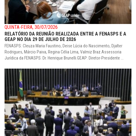
QUINTA-FEIRA, 30/07/2026
RELATÓRIO DA REUNIÃO REALIZADA ENTRE A FENASPS E A
GEAP NO DIA 29 DE JULHO DE 2026
FENASPS: Cleuza Maria Faustino, Deise Lúcia do Nascimento, Djalter
Rodrigues, Márcio Paiva, Regina Célia Lima, Valmiz Braz.Assessoria
Jurídica da FENASPS: Dr. Henrique Brunelli.GEAP: Diretor-Presidente ...