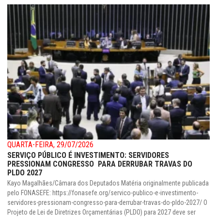
QUARTA-FEIRA, 29/07/2026
SERVIÇO PÚBLICO É INVESTIMENTO: SERVIDORES
PRESSIONAM CONGRESSO PARA DERRUBAR TRAVAS DO
PLDO 2027
Kayo Magalhães/Câmara dos Deputados Matéria originalmente publicada
pelo FONASEFE: https://fonasefe.org/servico-publico-e-investimento-
servidores-pressionam-congresso-para-derrubar-travas-do-pldo-2027/ O
Projeto de Lei de Diretrizes Orçamentárias (PLDO) para 2027 deve ser