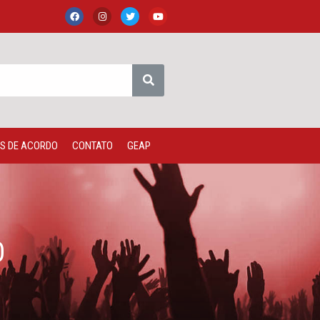
S DE ACORDO
CONTATO
GEAP
O