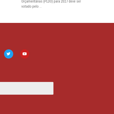
Orçamentárias (PLDO) para 2027 deve ser
votado pelo ...