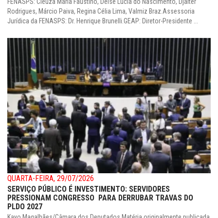
FENASPS: Cleuza Maria Faustino, Deise Lúcia do Nascimento, Djalter
Rodrigues, Márcio Paiva, Regina Célia Lima, Valmiz Braz.Assessoria
Jurídica da FENASPS: Dr. Henrique Brunelli.GEAP: Diretor-Presidente ...
QUARTA-FEIRA, 29/07/2026
SERVIÇO PÚBLICO É INVESTIMENTO: SERVIDORES
PRESSIONAM CONGRESSO PARA DERRUBAR TRAVAS DO
PLDO 2027
Kayo Magalhães/Câmara dos Deputados Matéria originalmente publicada