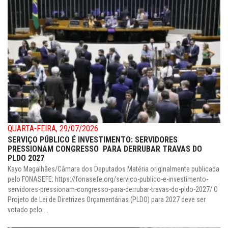
QUARTA-FEIRA, 29/07/2026
SERVIÇO PÚBLICO É INVESTIMENTO: SERVIDORES
PRESSIONAM CONGRESSO PARA DERRUBAR TRAVAS DO
PLDO 2027
Kayo Magalhães/Câmara dos Deputados Matéria originalmente publicada
pelo FONASEFE: https://fonasefe.org/servico-publico-e-investimento-
servidores-pressionam-congresso-para-derrubar-travas-do-pldo-2027/ O
Projeto de Lei de Diretrizes Orçamentárias (PLDO) para 2027 deve ser
votado pelo ...