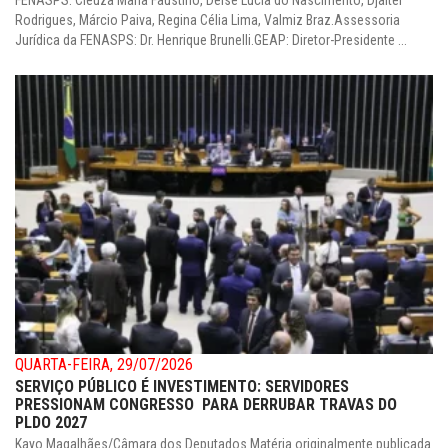
FENASPS: Cleuza Maria Faustino, Deise Lúcia do Nascimento, Djalter
Rodrigues, Márcio Paiva, Regina Célia Lima, Valmiz Braz.Assessoria
Jurídica da FENASPS: Dr. Henrique Brunelli.GEAP: Diretor-Presidente ...
QUARTA-FEIRA, 29/07/2026
SERVIÇO PÚBLICO É INVESTIMENTO: SERVIDORES
PRESSIONAM CONGRESSO PARA DERRUBAR TRAVAS DO
PLDO 2027
Kayo Magalhães/Câmara dos Deputados Matéria originalmente publicada