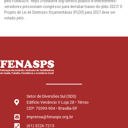
pelo FONASEFE: https://fonasefe.org/servico-publico-e-investimento-
servidores-pressionam-congresso-para-derrubar-travas-do-pldo-2027/ O
Projeto de Lei de Diretrizes Orçamentárias (PLDO) para 2027 deve ser
votado pelo ...
Setor de Diversões Sul (SDS)
Edifício Venâncio V Loja 28 • Térreo
CEP: 70393-904 • Brasília-DF
imprensa@fenasps.org.br
(61) 3226-7215