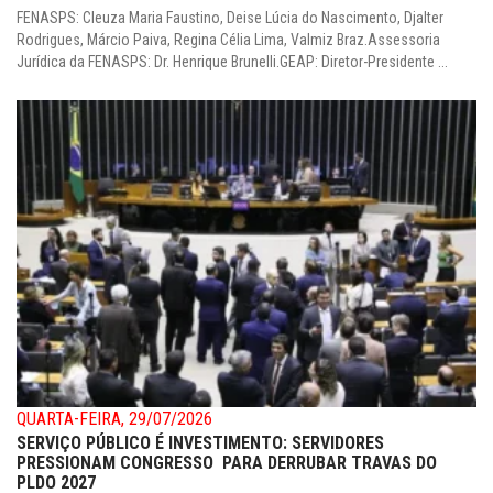
FENASPS: Cleuza Maria Faustino, Deise Lúcia do Nascimento, Djalter
Rodrigues, Márcio Paiva, Regina Célia Lima, Valmiz Braz.Assessoria
Jurídica da FENASPS: Dr. Henrique Brunelli.GEAP: Diretor-Presidente ...
QUARTA-FEIRA, 29/07/2026
SERVIÇO PÚBLICO É INVESTIMENTO: SERVIDORES
PRESSIONAM CONGRESSO PARA DERRUBAR TRAVAS DO
PLDO 2027