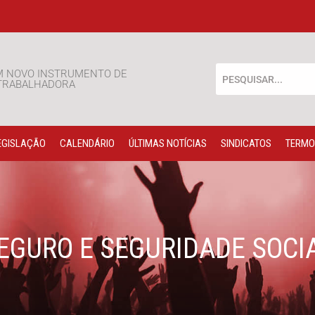
M NOVO INSTRUMENTO DE
 TRABALHADORA
EGISLAÇÃO
CALENDÁRIO
ÚLTIMAS NOTÍCIAS
SINDICATOS
TERMO
EGURO E SEGURIDADE SOCI