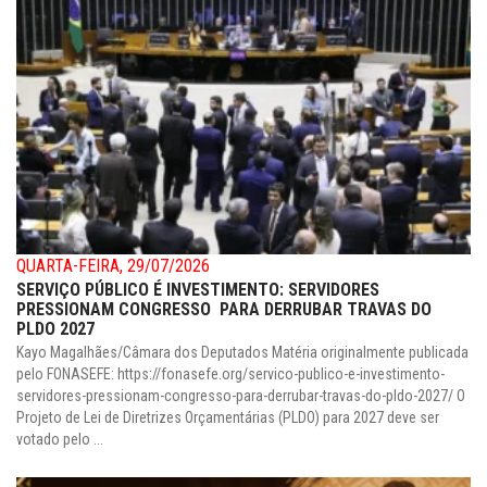
QUARTA-FEIRA, 29/07/2026
SERVIÇO PÚBLICO É INVESTIMENTO: SERVIDORES
PRESSIONAM CONGRESSO PARA DERRUBAR TRAVAS DO
PLDO 2027
Kayo Magalhães/Câmara dos Deputados Matéria originalmente publicada
pelo FONASEFE: https://fonasefe.org/servico-publico-e-investimento-
servidores-pressionam-congresso-para-derrubar-travas-do-pldo-2027/ O
Projeto de Lei de Diretrizes Orçamentárias (PLDO) para 2027 deve ser
votado pelo ...