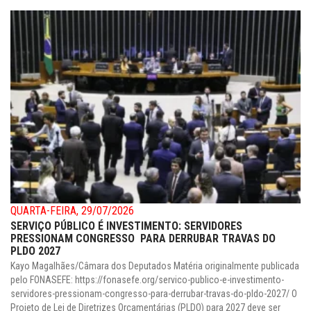
QUARTA-FEIRA, 29/07/2026
SERVIÇO PÚBLICO É INVESTIMENTO: SERVIDORES
PRESSIONAM CONGRESSO PARA DERRUBAR TRAVAS DO
PLDO 2027
Kayo Magalhães/Câmara dos Deputados Matéria originalmente publicada
pelo FONASEFE: https://fonasefe.org/servico-publico-e-investimento-
servidores-pressionam-congresso-para-derrubar-travas-do-pldo-2027/ O
Projeto de Lei de Diretrizes Orçamentárias (PLDO) para 2027 deve ser