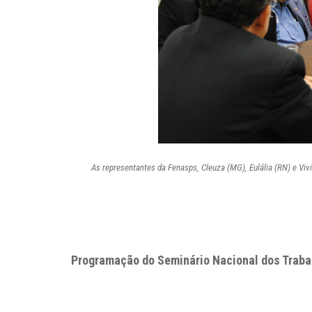
As representantes da Fenasps, Cleuza (MG), Eulália (RN) e Vi
Programação do Seminário Nacional dos Traba